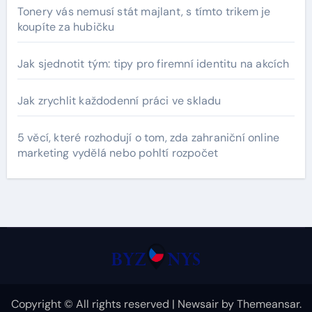
Tonery vás nemusí stát majlant, s tímto trikem je
koupíte za hubičku
Jak sjednotit tým: tipy pro firemní identitu na akcích
Jak zrychlit každodenní práci ve skladu
5 věcí, které rozhodují o tom, zda zahraniční online
marketing vydělá nebo pohltí rozpočet
Copyright © All rights reserved
|
Newsair
by
Themeansar
.