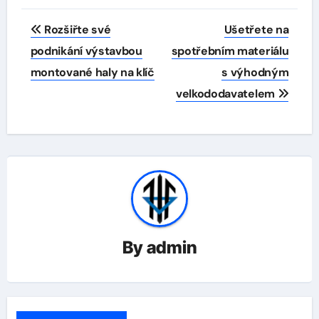
Navigace
Rozšiřte své
Ušetřete na
pro
podnikání výstavbou
spotřebním materiálu
montované haly na klíč
s výhodným
příspěvek
velkododavatelem
By
admin